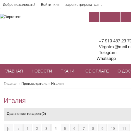
Добро пожаловать!
Войти
или
зарегистрироваться
.
+7 910 487 23 7
Virgotex@mail.r
Telegram
Whatsapp
ГЛАВНАЯ
НОВОСТИ
ТКАНИ
ОБ ОПЛАТЕ
О ДОС
Главная
»
Производитель
»
Италия
Италия
Сравнение товаров (0)
|<
<
1
2
3
4
5
6
7
8
9
10
11
.