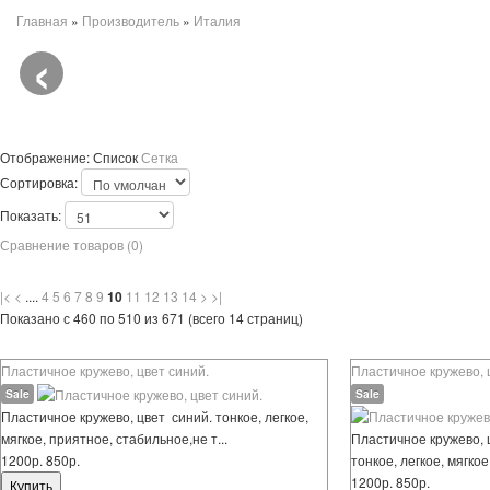
Главная
»
Производитель
»
Италия
‹
Италия
Отображение:
Список
Сетка
Сортировка:
Показать:
Сравнение товаров (0)
|<
<
....
4
5
6
7
8
9
10
11
12
13
14
>
>|
Показано с 460 по 510 из 671 (всего 14 страниц)
Пластичное кружево, цвет синий.
Пластичное кружево, 
Sale
Sale
Пластичное кружево, цвет синий. тонкое, легкое,
мягкое, приятное, стабильное,не т...
Пластичное кружево, 
1200р.
850р.
тонкое, легкое, мягкое
1200р.
850р.