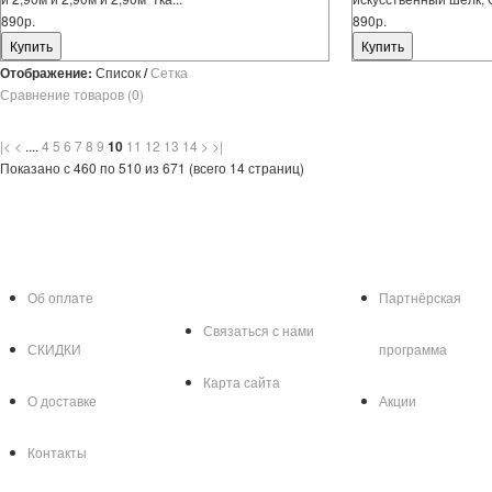
890р.
890р.
Отображение:
Список
/
Сетка
Сравнение товаров (0)
|<
<
....
4
5
6
7
8
9
10
11
12
13
14
>
>|
Показано с 460 по 510 из 671 (всего 14 страниц)
Информация
Служба
Дополнител
поддержки
Об оплате
Партнёрская
Связаться с нами
СКИДКИ
программа
Карта сайта
О доставке
Акции
Контакты