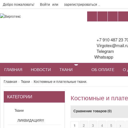
Добро пожаловать!
Войти
или
зарегистрироваться
.
+7 910 487 23 7
Virgotex@mail.r
Telegram
Whatsapp
ГЛАВНАЯ
НОВОСТИ
ТКАНИ
ОБ ОПЛАТЕ
О 
Главная
»
Ткани
»
Костюмные и плательные ткани.
КАТЕГОРИИ
Костюмные и плате
Ткани
Сравнение товаров (0)
ЛИКВИДАЦИЯ!!!
1
2
3
4
5
>