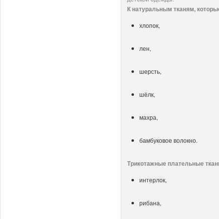
К натуральным тканям, которы
хлопок,
лен,
шерсть,
шёлк,
махра,
бамбуковое волокно.
Трикотажные плательные ткан
интерлок,
рибана,