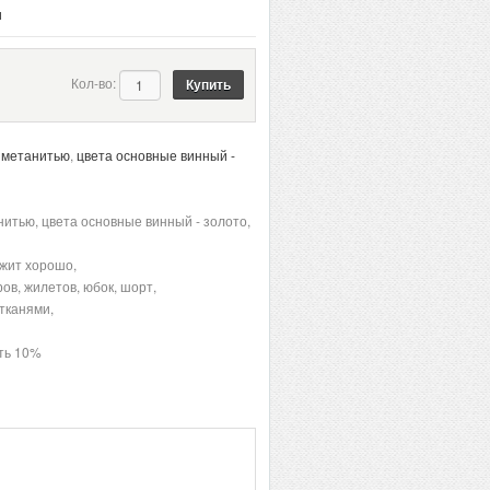
и
Кол-во:
 метанитью
,
цвета основные винный -
итью, цвета основные винный - золото,
ржит хорошо,
ров, жилетов, юбок, шорт,
тканями,
ть 10%