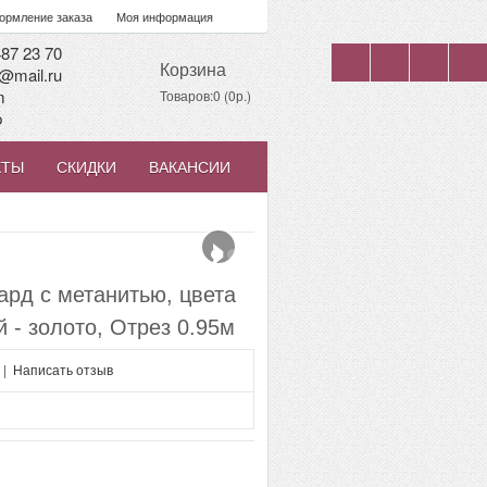
рмление заказа
Моя информация
87 23 70
Корзина
@mail.ru
m
Товаров:0 (0р.)
p
КТЫ
СКИДКИ
ВАКАНСИИ
›
рд с метанитью, цвета
 - золото, Отрез 0.95м
|
Написать отзыв
я