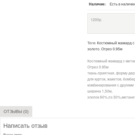
Наличие:
Есть в наличи
1200р.
Теги:
Костюмный жаккард с
золото
,
Отрез 0.95м
Костюмный жаккард с метан
Отрез 0.95м
ткань приятная, форму де
для курток, жакетов, бомбе
комбинирования с другими 
ширина 1,50м,
хлопок 60%,пэ 30%,метани
ОТЗЫВЫ (0)
Написать отзыв
Ваше имя: