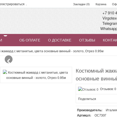
егистрироваться
.
Закладки (0)
Корзина
Офо
+7 910 4
Virgotex
Telegra
Whatsap
И
ОБ ОПЛАТЕ
О ДОСТАВКЕ
ОТЗЫВЫ
КОНТА
‹
жаккард с метанитью, цвета основные винный - золото, Отрез 0.95м
Костюмный жакка
основные винный
Отзывов: 0
Поделиться
Производитель:
Итали
Артикул:
ОС730Г