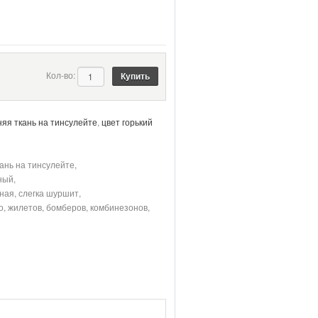
я
Кол-во:
яя ткань на тинсулейте
,
цвет горький
ань на тинсулейте,
ный,
тная, слегка шуршит,
о, жилетов, бомберов, комбинезонов,