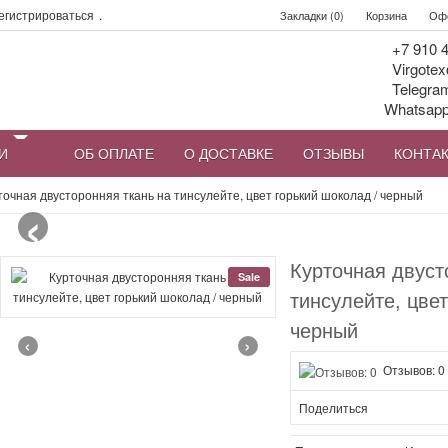
егистрироваться
.
Закладки (0)
Корзина
Офо
+7 910 4
Virgotex
Telegra
Whatsap
И
ОБ ОПЛАТЕ
О ДОСТАВКЕ
ОТЗЫВЫ
КОНТА
‹
точная двусторонняя ткань на тинсулейте, цвет горький шоколад / черный
Курточная двуст
Sale
тинсулейте, цвет
черный
‹
›
Отзывов: 0
Поделиться