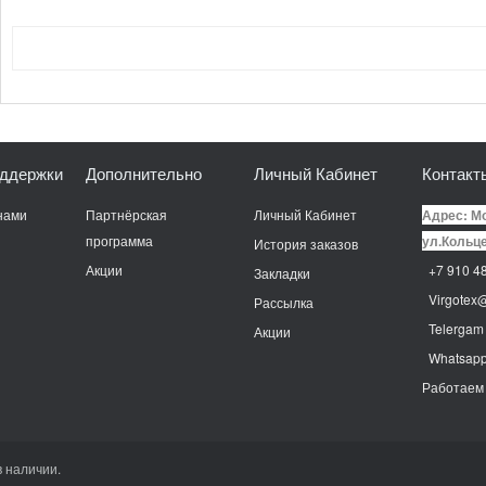
ддержки
Дополнительно
Личный Кабинет
Контакт
нами
Партнёрская
Личный Кабинет
Адрес: Мо
программа
ул.Кольце
История заказов
Акции
+7 910 48
Закладки
Virgotex@
Рассылка
Telergam
Акции
Whatsap
Работаем 
в наличии.