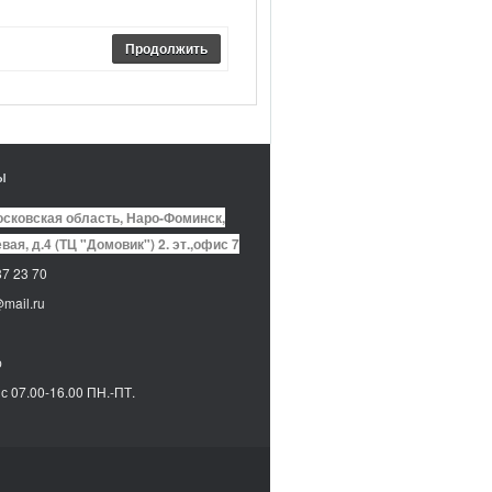
Продолжить
ы
сковская область, Наро-Фоминск,
вая, д.4 (ТЦ "Домовик") 2. эт.,офис 7
7 23 70
mail.ru
p
с 07.00-16.00 ПН.-ПТ.