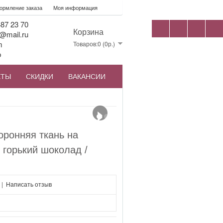
рмление заказа
Моя информация
87 23 70
Корзина
@mail.ru
m
Товаров:0 (0р.)
p
КТЫ
СКИДКИ
ВАКАНСИИ
›
оронняя ткань на
 горький шоколад /
|
Написать отзыв