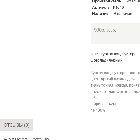
Производитель:
Итали
Артикул:
КТ619
Наличие:
В наличии
990р.
500р.
Теги:
Курточная двусторонн
шоколад / черный
Курточная двусторонняя тк
цвет горький шоколад / чер
ткань тонкая, мягкая, прия
подойдёт для курток, пальт
юбок,
ширина 1.42м. ,
пэ 100%
ОТЗЫВЫ (0)
Написать отзыв