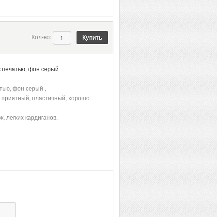
Кол-во:
с печатью
,
фон серый
тью, фон серый ,
, приятный, пластичный, хорошо
к, легких кардиганов,