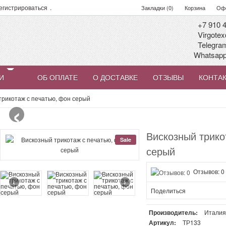
егистрироваться
.
Закладки (0)
Корзина
Офо
+7 910 4
Virgotex
Telegra
Whatsap
И
ОБ ОПЛАТЕ
О ДОСТАВКЕ
ОТЗЫВЫ
КОНТА
‹
трикотаж с печатью, фон серый
Вискозный трико
Sale
серый
Отзывов: 0
‹
›
Поделиться
Производитель:
Итали
Артикул:
ТР133