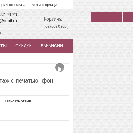
рмление заказа
Моя информация
87 23 70
Корзина
@mail.ru
m
Товаров:0 (0р.)
p
КТЫ
СКИДКИ
ВАКАНСИИ
›
таж с печатью, фон
|
Написать отзыв
я