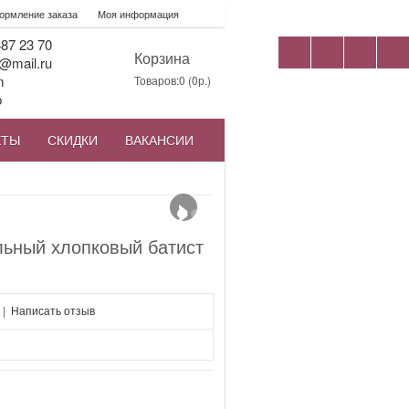
рмление заказа
Моя информация
87 23 70
Корзина
@mail.ru
m
Товаров:0 (0р.)
p
КТЫ
СКИДКИ
ВАКАНСИИ
›
льный хлопковый батист
|
Написать отзыв
я