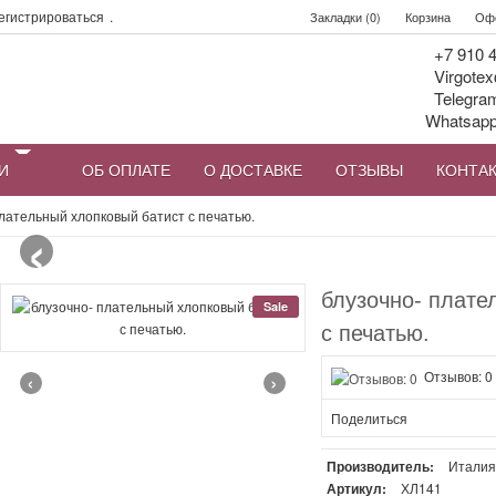
егистрироваться
.
Закладки (0)
Корзина
Офо
+7 910 4
Virgotex
Telegra
Whatsap
И
ОБ ОПЛАТЕ
О ДОСТАВКЕ
ОТЗЫВЫ
КОНТА
‹
плательный хлопковый батист с печатью.
блузочно- плате
Sale
с печатью.
‹
›
Отзывов: 0
Поделиться
Производитель:
Итали
Артикул:
ХЛ141