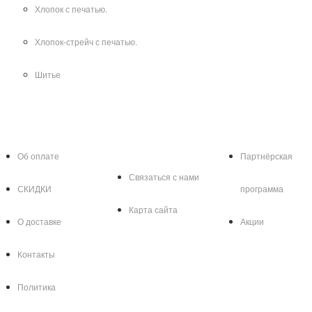
Хлопок с печатью.
Хлопок-стрейч с печатью.
Шитье
Информация
Служба
Дополнител
поддержки
Об оплате
Партнёрская
Связаться с нами
СКИДКИ
программа
Карта сайта
О доставке
Акции
Контакты
Политика