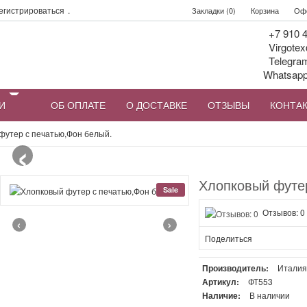
егистрироваться
.
Закладки (0)
Корзина
Офо
+7 910 4
Virgotex
Telegra
Whatsap
И
ОБ ОПЛАТЕ
О ДОСТАВКЕ
ОТЗЫВЫ
КОНТА
‹
футер с печатью,Фон белый.
Хлопковый футер
Sale
Отзывов: 0
‹
›
Поделиться
Производитель:
Итали
Артикул:
ФТ553
Наличие:
В наличии