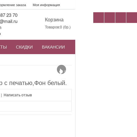
рмление заказа
Моя информация
87 23 70
Корзина
@mail.ru
m
Товаров:0 (0р.)
p
КТЫ
СКИДКИ
ВАКАНСИИ
›
 с печатью,Фон белый.
|
Написать отзыв
я