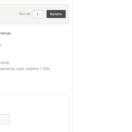
Кол-во:
ечатью
,
ю,
ичный,
рдиганов, худи, ширина 1,52м,