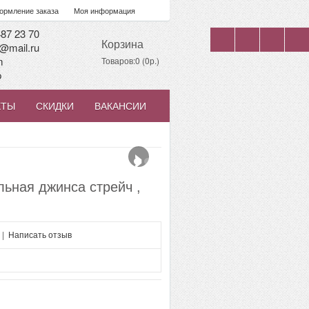
рмление заказа
Моя информация
87 23 70
Корзина
@mail.ru
m
Товаров:0 (0р.)
p
КТЫ
СКИДКИ
ВАКАНСИИ
›
ьная джинса стрейч ,
й
|
Написать отзыв
я