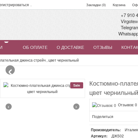
егистрироваться
.
Закладки (0)
Корзина
Офо
+7 910 4
Virgotex
Telegra
Whatsap
И
ОБ ОПЛАТЕ
О ДОСТАВКЕ
ОТЗЫВЫ
КОНТА
‹
лательная джинса стрейч , цвет чернильный
Костюмно-плател
Sale
цвет чернильны
‹
›
Отзывов: 0
Поделиться
Производитель:
Итали
Артикул:
ДЖ502