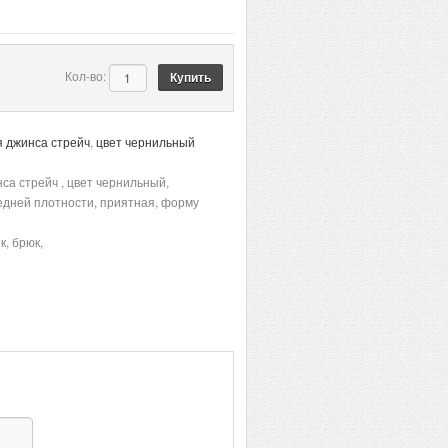
Кол-во:
 джинса стрейч
,
цвет чернильный
а стрейч , цвет чернильный,
редней плотности, приятная, форму
к, брюк,