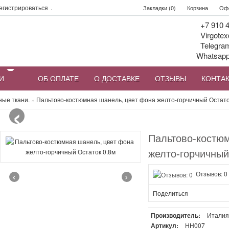
егистрироваться
.
Закладки (0)
Корзина
Офо
+7 910 4
Virgotex
Telegra
Whatsap
И
ОБ ОПЛАТЕ
О ДОСТАВКЕ
ОТЗЫВЫ
КОНТА
‹
ные ткани.
»
Пальтово-костюмная шанель, цвет фона желто-горчичный Остато
Пальтово-костю
желто-горчичный
‹
›
Отзывов: 0
Поделиться
Производитель:
Итали
Артикул:
НН007