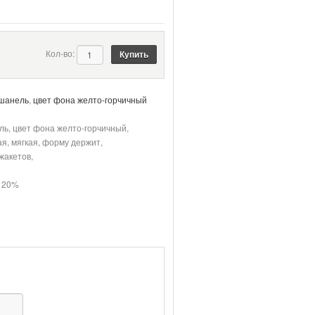
Кол-во:
 шанель
,
цвет фона желто-горчичный
ь, цвет фона желто-горчичный,
ая, мягкая, форму держит,
 жакетов,
э 20%