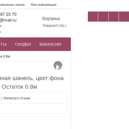
рмление заказа
Моя информация
87 23 70
Корзина
@mail.ru
m
Товаров:0 (0р.)
p
КТЫ
СКИДКИ
ВАКАНСИИ
›
к 0.8м
мная шанель, цвет фона
 Остаток 0.8м
|
Написать отзыв
я