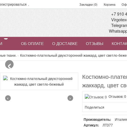
егистрироваться
.
Закладки (0)
Корзина
Офо
+7 910 4
Virgotex
Telegra
Whatsap
И
ОБ ОПЛАТЕ
О ДОСТАВКЕ
ОТЗЫВЫ
КОНТА
‹
ные ткани.
»
Костюмно-плательный двухсторонний жаккард, цвет светло-беж
Костюмно-плате
жаккард, цвет с
‹
›
Отзывов: 0
Поделиться
Производитель:
Итали
Артикул:
ЛТ377