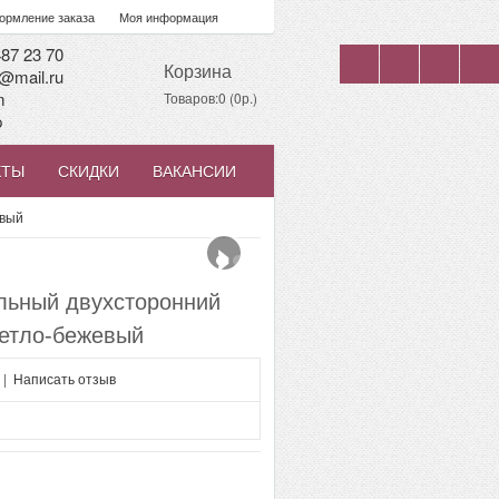
рмление заказа
Моя информация
87 23 70
Корзина
@mail.ru
m
Товаров:0 (0р.)
p
КТЫ
СКИДКИ
ВАКАНСИИ
›
евый
льный двухсторонний
ветло-бежевый
|
Написать отзыв
я