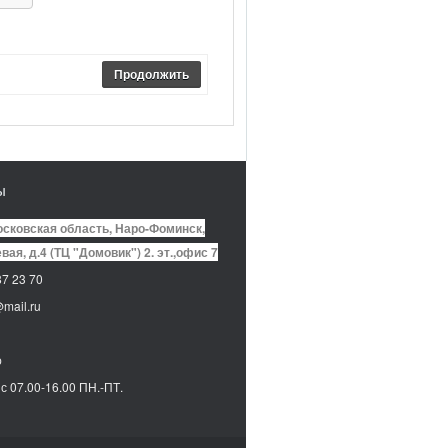
Продолжить
ы
сковская область, Наро-Фоминск,
вая, д.4 (ТЦ "Домовик") 2. эт.,офис 7
7 23 70
mail.ru
p
с 07.00-16.00 ПН.-ПТ.