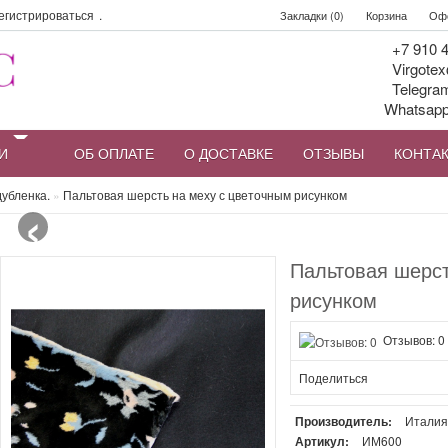
егистрироваться
.
Закладки (0)
Корзина
Офо
+7 910 4
Virgotex
Telegra
Whatsap
И
ОБ ОПЛАТЕ
О ДОСТАВКЕ
ОТЗЫВЫ
КОНТА
‹
дубленка.
»
Пальтовая шерсть на меху с цветочным рисунком
Пальтовая шерст
рисунком
Отзывов: 0
Поделиться
Производитель:
Итали
Артикул:
ИМ600