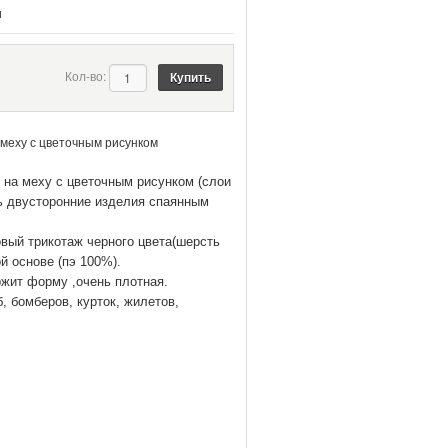
и
Кол-во:
 меху с цветочным рисунком
 на меху с цветочным рисунком (слои
ь двусторонние изделия спаянным
вый трикотаж черного цвета(шерсть
й основе (пэ 100%).
ржит форму ,очень плотная.
, бомберов, курток, жилетов,