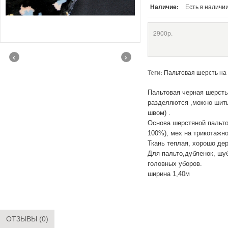
Наличие:
Есть в наличи
2900р.
‹
›
Теги:
Пальтовая шерсть на
Пальтовая черная шерсть
разделяются ,можно шит
швом) .
Основа шерстяной пальто
100%), мех на трикотажно
Ткань теплая, хорошо де
Для пальто,дубленок, шуб
головных уборов.
ширина 1,40м
ОТЗЫВЫ (0)