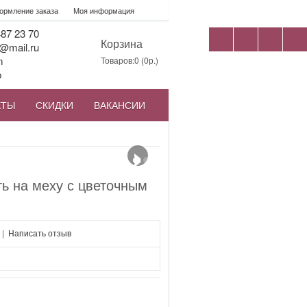
рмление заказа
Моя информация
87 23 70
Корзина
@mail.ru
m
Товаров:0 (0р.)
p
КТЫ
СКИДКИ
ВАКАНСИИ
›
ь на меху с цветочным
|
Написать отзыв
я