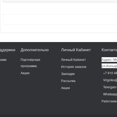
ддержки
Дополнительно
Личный Кабинет
Контакт
нами
Партнёрская
Личный Кабинет
Адрес: Мо
программа
ул.Кольце
История заказов
Акции
+7 910 48
Закладки
Virgotex@
Рассылка
Telergam
Акции
Whatsap
Работаем 