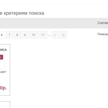
е критериям поиска
Сортир
Показан
6
7
8
9
10
11
....
>
>|
ИНСА
Ь
e
 цвет
0р.