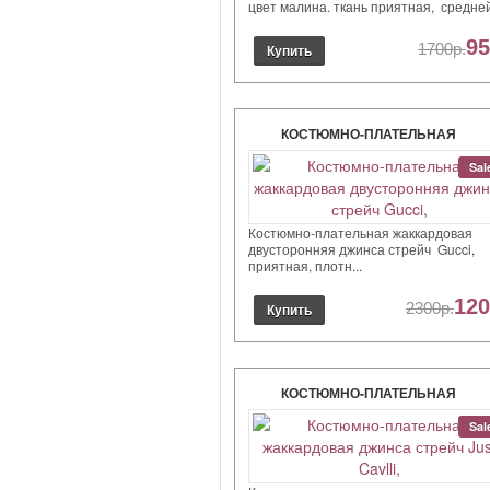
цвет малина. ткань приятная, средней 
95
1700р.
КОСТЮМНО-ПЛАТЕЛЬНАЯ
ЖАККАРДОВАЯ ДВУСТОРОНН
Sal
ДЖИНСА СТРЕЙЧ GUCCI,
Костюмно-плательная жаккардовая
двусторонняя джинса стрейч Gucci,
приятная, плотн...
120
2300р.
КОСТЮМНО-ПЛАТЕЛЬНАЯ
ЖАККАРДОВАЯ ДЖИНСА СТРЕ
Sal
JUST CAVLLI,