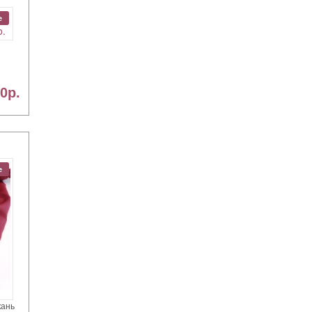
ЙЧ
e
0р.
e
кань