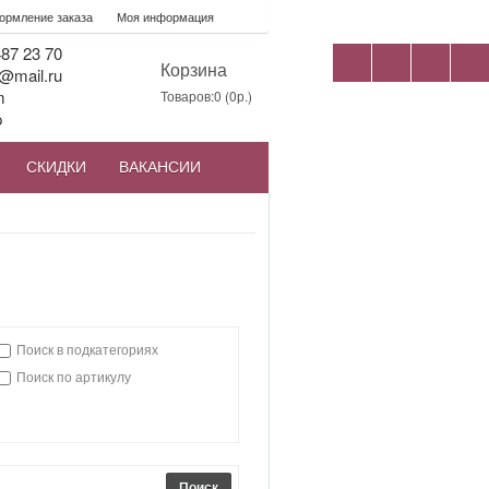
рмление заказа
Моя информация
87 23 70
Корзина
@mail.ru
m
Товаров:0 (0р.)
p
СКИДКИ
ВАКАНСИИ
Поиск в подкатегориях
Поиск по артикулу