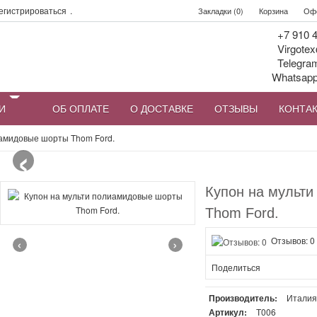
егистрироваться
.
Закладки (0)
Корзина
Офо
+7 910 4
Virgotex
Telegra
Whatsap
И
ОБ ОПЛАТЕ
О ДОСТАВКЕ
ОТЗЫВЫ
КОНТА
‹
иамидовые шорты Thom Ford.
Купон на мульт
Thom Ford.
‹
›
Отзывов: 0
Поделиться
Производитель:
Итали
Артикул:
Т006