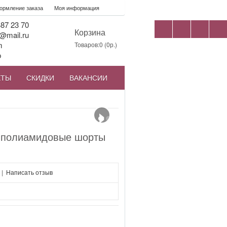
рмление заказа
Моя информация
87 23 70
Корзина
@mail.ru
m
Товаров:0 (0р.)
p
КТЫ
СКИДКИ
ВАКАНСИИ
›
и полиамидовые шорты
|
Написать отзыв
я