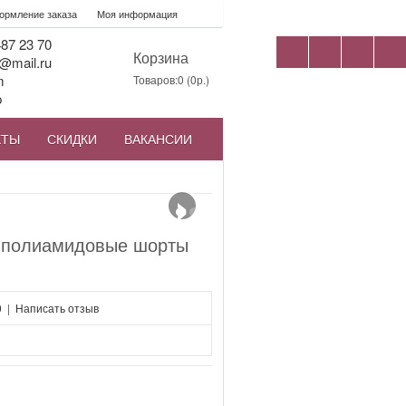
рмление заказа
Моя информация
87 23 70
Корзина
@mail.ru
m
Товаров:0 (0р.)
p
КТЫ
СКИДКИ
ВАКАНСИИ
›
и полиамидовые шорты
0
|
Написать отзыв
я