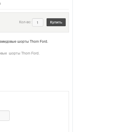
и
Кол-во:
иамидовые шорты Thom Ford.
овые шорты Thom Ford.