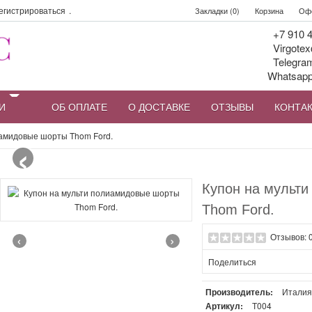
егистрироваться
.
Закладки (0)
Корзина
Офо
+7 910 4
Virgotex
Telegra
Whatsap
И
ОБ ОПЛАТЕ
О ДОСТАВКЕ
ОТЗЫВЫ
КОНТА
‹
иамидовые шорты Thom Ford.
Купон на мульт
Thom Ford.
‹
›
Отзывов: 
Поделиться
Производитель:
Итали
Артикул:
Т004