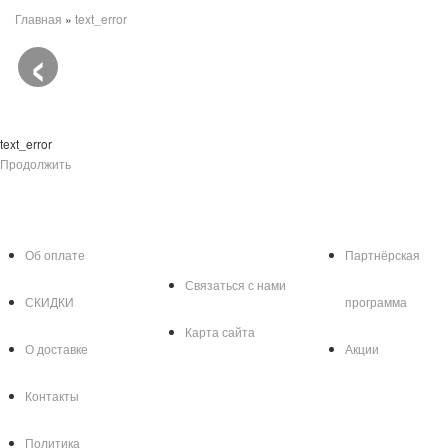
Главная
»
text_error
‹
text_error
text_error
Продолжить
Информация
Служба
Дополнител
поддержки
Об оплате
Партнёрская
Связаться с нами
СКИДКИ
программа
Карта сайта
О доставке
Акции
Контакты
Политика