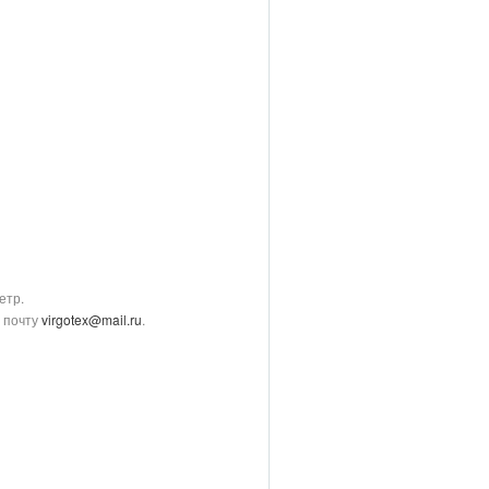
етр.
у почту
virgotex
@
mail
.
ru
.
гам