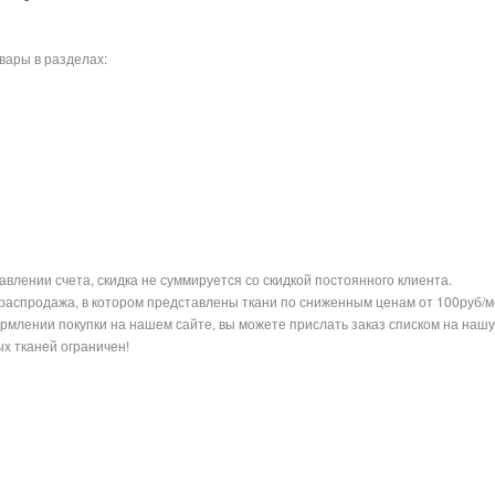
вары в разделах:
влении счета, скидка не суммируется со скидкой постоянного клиента.
распродажа, в котором представлены ткани по сниженным ценам от 100руб/м
ормлении покупки на нашем сайте, вы можете прислать заказ списком на наш
х тканей ограничен!
Похожие блоги по те