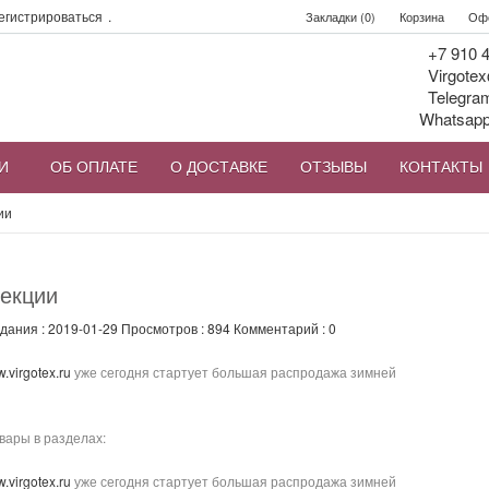
егистрироваться
.
Закладки (0)
Корзина
Офо
+7 910 4
Virgotex
Telegra
Whatsap
И
ОБ ОПЛАТЕ
О ДОСТАВКЕ
ОТЗЫВЫ
КОНТАКТЫ
ии
екции
дания : 2019-01-29
Просмотров :
894
Комментарий :
0
w
.
virgotex
.
ru
уже сегодня стартует большая распродажа зимней
вары в разделах:
w
.
virgotex
.
ru
уже сегодня стартует большая распродажа зимней