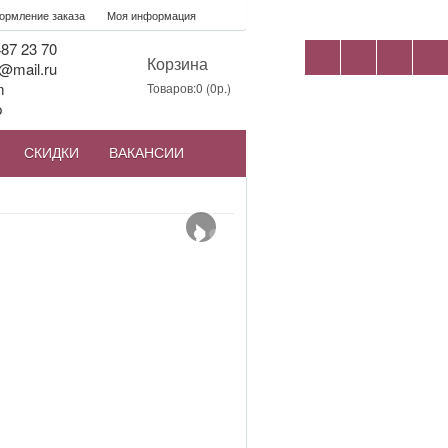
рмление заказа
Моя информация
87 23 70
Корзина
@mail.ru
m
Товаров:0 (0р.)
p
СКИДКИ
ВАКАНСИИ
›