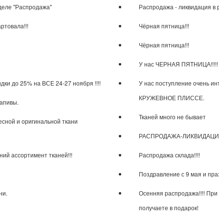
зделе "Распродажа"
​Распродажа - ликвидация в
товала!!!
Чёрная пятница!!!
Чёрная пятница!!!
У нас ЧЕРНАЯ ПЯТНИЦА!!!!! 
ки до 25% на ВСЕ 24-27 ноября !!!!
У нас поступление очень ин
КРУЖЕВНОЕ ПЛИССЕ.
рапивы.
Тканей много не бывает
есной и оригинальной ткани
РАСПРОДАЖА-ЛИКВИДАЦИ
ний ассортимент тканей!!!
Распродажа склада!!!!
Поздравление с 9 мая и пр
ни.
Осенняя распродажа!!!! При 
получаете в подарок!